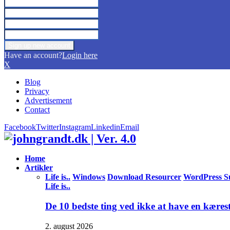
Have an account?
Login here
X
Blog
Privacy
Advertisement
Contact
Facebook
Twitter
Instagram
Linkedin
Email
Home
Artikler
Life is..
Windows
Download Resourcer
WordPress S
Life is..
De 10 bedste ting ved ikke at have en kæres
2. august 2026