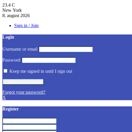
23.4
C
New York
8. august 2026
Sign in / Join
Login
Username or email
Password
Keep me signed in until I sign out
Forgot your password?
X
Register