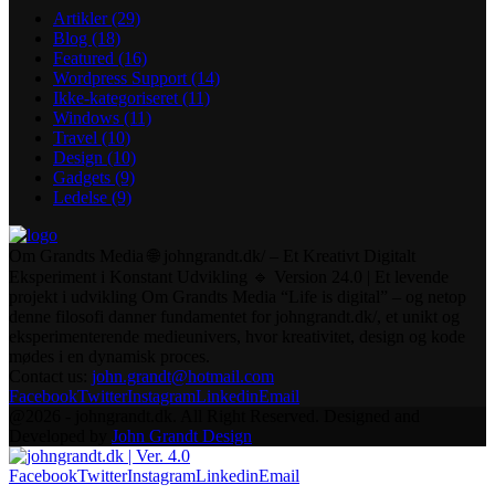
Artikler
(29)
Blog
(18)
Featured
(16)
Wordpress Support
(14)
Ikke-kategoriseret
(11)
Windows
(11)
Travel
(10)
Design
(10)
Gadgets
(9)
Ledelse
(9)
Om Grandts Media 🌐 johngrandt.dk/ – Et Kreativt Digitalt
Eksperiment i Konstant Udvikling 🔹 Version 24.0 | Et levende
projekt i udvikling Om Grandts Media “Life is digital” – og netop
denne filosofi danner fundamentet for johngrandt.dk/, et unikt og
eksperimenterende medieunivers, hvor kreativitet, design og kode
mødes i en dynamisk proces.
Contact us:
john.grandt@hotmail.com
Facebook
Twitter
Instagram
Linkedin
Email
@2026 - johngrandt.dk. All Right Reserved. Designed and
Developed by
John Grandt Design
Facebook
Twitter
Instagram
Linkedin
Email