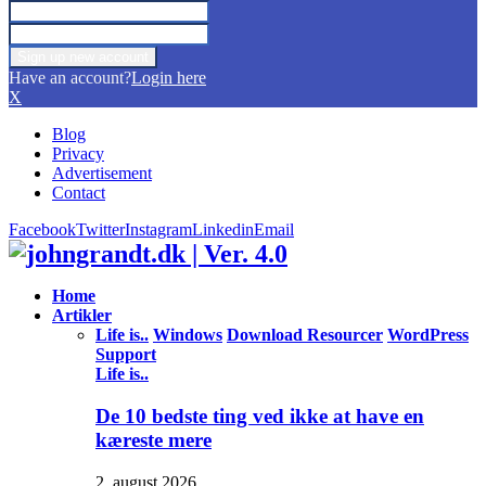
Have an account?
Login here
X
Blog
Privacy
Advertisement
Contact
Facebook
Twitter
Instagram
Linkedin
Email
Home
Artikler
Life is..
Windows
Download Resourcer
WordPress
Support
Life is..
De 10 bedste ting ved ikke at have en
kæreste mere
2. august 2026