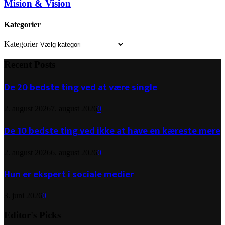
Mision & Vision
Kategorier
Kategorier
Recent Posts
De 20 bedste ting ved at være single
2. august 2026
7. august 2026
0
De 10 bedste ting ved ikke at have en kæreste mere
2. august 2026
6. august 2026
0
Hun er ekspert i sociale medier
3. juni 2026
0
Editor's Picks