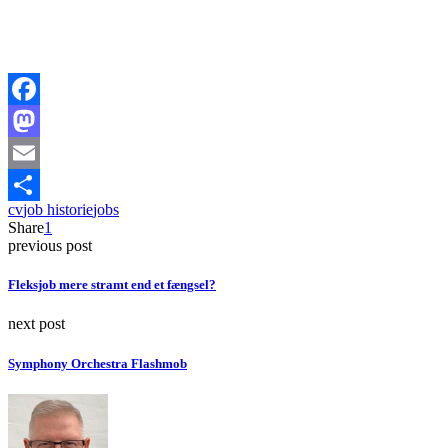
Facebook
Mastodon
Email
cv
job historie
jobs
Share
Share
1
previous post
Fleksjob mere stramt end et fængsel?
next post
Symphony Orchestra Flashmob