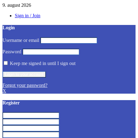
9. august 2026
Sign in / Join
Login
Username or email
Password
Keep me signed in until I sign out
Forgot your password?
X
Register