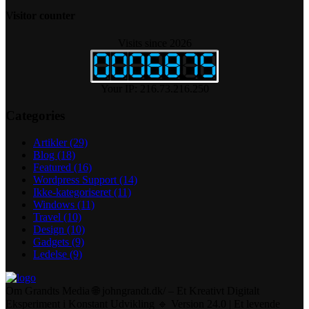
Visitor counter
Visits since 2026
Your IP: 216.73.216.250
Categories
Artikler
(29)
Blog
(18)
Featured
(16)
Wordpress Support
(14)
Ikke-kategoriseret
(11)
Windows
(11)
Travel
(10)
Design
(10)
Gadgets
(9)
Ledelse
(9)
Om Grandts Media 🌐 johngrandt.dk/ – Et Kreativt Digitalt
Eksperiment i Konstant Udvikling 🔹 Version 24.0 | Et levende