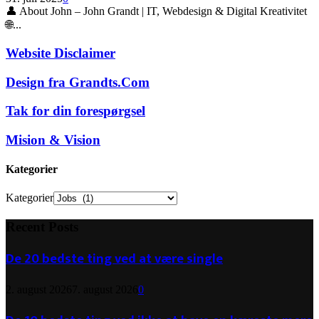
👤 About John – John Grandt | IT, Webdesign & Digital Kreativitet
🌐...
Website Disclaimer
Design fra Grandts.Com
Tak for din forespørgsel
Mision & Vision
Kategorier
Kategorier
Recent Posts
De 20 bedste ting ved at være single
2. august 2026
7. august 2026
0