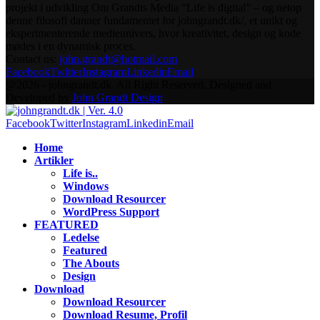
projekt i udvikling Om Grandts Media “Life is digital” – og netop
denne filosofi danner fundamentet for johngrandt.dk/, et unikt og
eksperimenterende medieunivers, hvor kreativitet, design og kode
mødes i en dynamisk proces.
Contact us:
john.grandt@hotmail.com
Facebook
Twitter
Instagram
Linkedin
Email
@2026 - johngrandt.dk. All Right Reserved. Designed and
Developed by
John Grandt Design
Facebook
Twitter
Instagram
Linkedin
Email
Home
Artikler
Life is..
Windows
Download Resourcer
WordPress Support
FEATURED
Ledelse
Featured
The Abouts
Design
Download
Download Resourcer
Download Resume, Profil