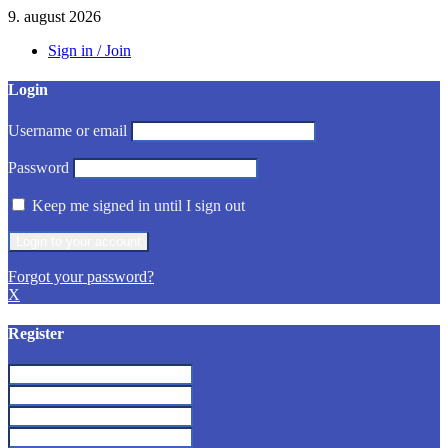
9. august 2026
Sign in / Join
Login
Username or email
Password
Keep me signed in until I sign out
Forgot your password?
X
Register