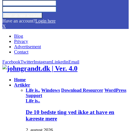
Have an account?
Login here
X
Blog
Privacy
Advertisement
Contact
Facebook
Twitter
Instagram
Linkedin
Email
Home
Artikler
Life is..
Windows
Download Resourcer
WordPress
Support
Life is..
De 10 bedste ting ved ikke at have en
kæreste mere
2. august 2026