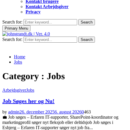
Kontakt brugere
Kontakt Arbejdsgiver
Privacy
Search for:
Search
Primary Menu
Search for:
Search
Home
Jobs
Category : Jobs
Arbejdsgiver
Jobs
Job Søges her og Nu!
by
admin
26. december 2025
6. august 2026
0
463
💼 Job søges – Erfaren IT-supporter, SharePoint-koordinator og
marketingprofil søger nyt fleksjob eller deltidsjob Job søges i
Esbjerg – Erfaren IT-supporter søger nyt job fra...