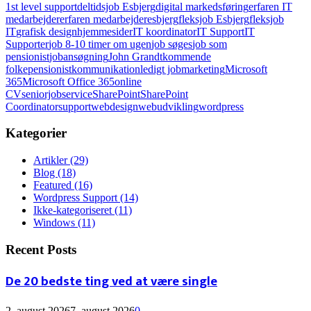
1st level support
deltidsjob Esbjerg
digital markedsføring
erfaren IT
medarbejder
erfaren medarbejder
esbjerg
fleksjob Esbjerg
fleksjob
IT
grafisk design
hjemmesider
IT koordinator
IT Support
IT
Supporter
job 8-10 timer om ugen
job søges
job som
pensionist
jobansøgning
John Grandt
kommende
folkepensionist
kommunikation
ledigt job
marketing
Microsoft
365
Microsoft Office 365
online
CV
seniorjob
service
SharePoint
SharePoint
Coordinator
support
webdesign
webudvikling
wordpress
Kategorier
Artikler
(29)
Blog
(18)
Featured
(16)
Wordpress Support
(14)
Ikke-kategoriseret
(11)
Windows
(11)
Recent Posts
De 20 bedste ting ved at være single
2. august 2026
7. august 2026
0