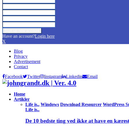
Have an account?
Login here
X
Blog
Privacy
Advertisement
Contact
Facebook
Twitter
Instagram
Linkedin
Email
Home
Artikler
Life is..
Windows
Download Resourcer
WordPress S
Life is..
De 10 bedste ting ved ikke at have en kæres