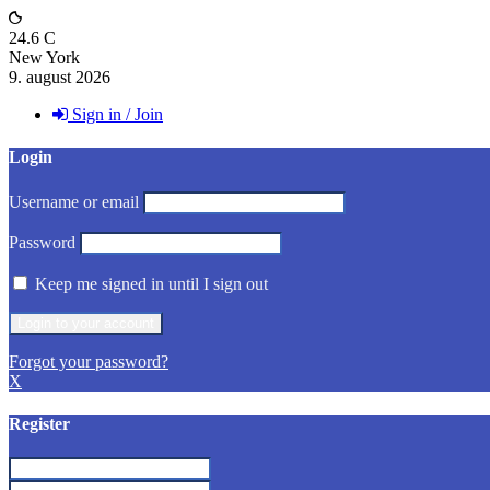
24.6
C
New York
9. august 2026
Sign in / Join
Login
Username or email
Password
Keep me signed in until I sign out
Forgot your password?
X
Register